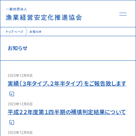
トップページ
お知らせ
お知らせ
様式
KPI報告
2023年12月8日
業務情報
実績（３年タイプ、２年半タイプ）をご報告致します
Q&A集
補填発動状況
2023年12月8日
平成２２年度第１四半期の補填判定結果について
2023年12月8日