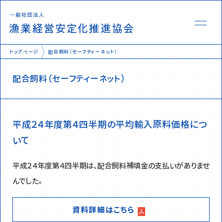
トップページ
配合飼料（セーフティーネット）
配合飼料（セーフティーネット）
様式
KPI報告
平成２４年度第４四半期の平均輸入原料価格につ
業務情報
いて
Q&A集
平成２４年度第４四半期は、配合飼料補填金の支払いがありませ
補填発動状況
んでした。
資料詳細はこちら