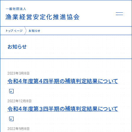
トップページ
お知らせ
お知らせ
様式
KPI報告
2023年3月8日
業務情報
令和４年度第４四半期の補填判定結果について
Q&A集
補填発動状況
2022年12月8日
令和４年度第３四半期の補填判定結果について
2022年9月8日